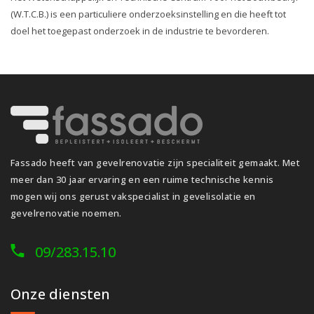
(W.T.C.B.) is een particuliere onderzoeksinstelling en die heeft tot
doel het toegepast onderzoek in de industrie te bevorderen.
Fassado heeft van gevelrenovatie zijn specialiteit gemaakt. Met
meer dan 30 jaar ervaring en een ruime technische kennis
mogen wij ons gerust vakspecialist in gevelisolatie en
gevelrenovatie noemen.
09/283.15.10
Onze diensten