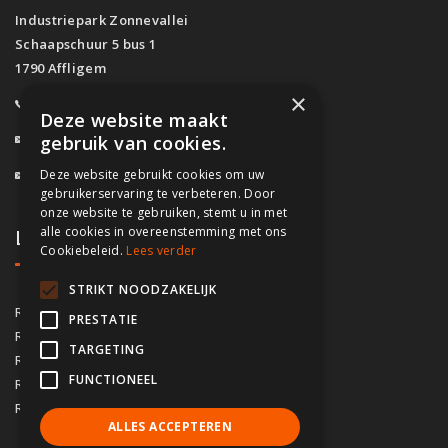
Industriepark Zonnevallei
Schaapschuur 5 bus 1
1790 Affligem
×
0800/61.160
(Gratis)
Deze website maakt
info@fassado.be
gebruik van cookies.
Deze website gebruikt cookies om uw
BTW: BE 0700.617.934
gebruikerservaring te verbeteren. Door
onze website te gebruiken, stemt u in met
alle cookies in overeenstemming met ons
Lokaal contact
Cookiebeleid.
Lees verder
STRIKT NOODZAKELIJK
03/535.04.69
Regio Antwerpen
PRESTATIE
02/828.01.93
Regio Brussel
TARGETING
09/283.15.10
Regio Gent
FUNCTIONEEL
050/76.00.21
Regio Brugge
056/92.10.73
Regio Kortrijk
ALLES ACCEPTEREN