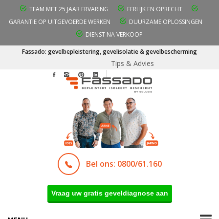
TEAM MET 25 JAAR ERVARING
EERLIJK EN OPRECHT
GARANTIE OP UITGEVOERDE WERKEN
DUURZAME OPLOSSINGEN
DIENST NA VERKOOP
Fassado: gevelbepleistering, gevelisolatie & gevelbescherming
Tips & Advies
Bel ons: 0800/61.160
Vraag uw gratis geveldiagnose aan